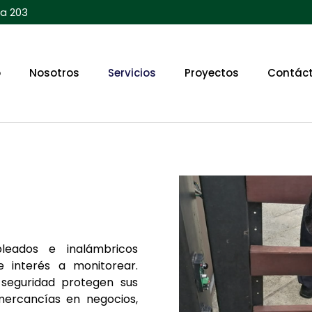
na 203
o
Nosotros
Servicios
Proyectos
Contác
leados e inalámbricos
 interés a monitorear.
 seguridad protegen sus
 mercancías en negocios,